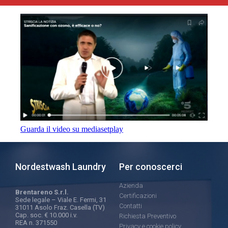
Guarda il video su mediasetplay
Nordestwash Laundry
Per conoscerci
Azienda
Brentareno S.r.l.
Certificazioni
Sede legale – Viale E. Fermi, 31
Contatti
31011 Asolo Fraz. Casella (TV)
Cap. soc. € 10.000 i.v.
Richiesta Preventivo
REA n. 371550
Privacy e cookie policy