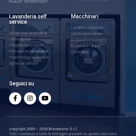
P.iva/CF: 04703910267
Lavanderia self
Macchinari
service
Lavatrici industriali
Aprire una lavanderia
Sanificatore ozono
Come aprire
Essiccatore ecologico
Progetto lavanderia
Essiccatori doppi
Formazione lavanderie
Calandre
Franchising lavanderie
Aprire un'attività
Seguici su
copyright 2000 – 2026 Brentareno S.r.l.
Tutti i contenuti e tutte le immagini presenti su questo sito sono