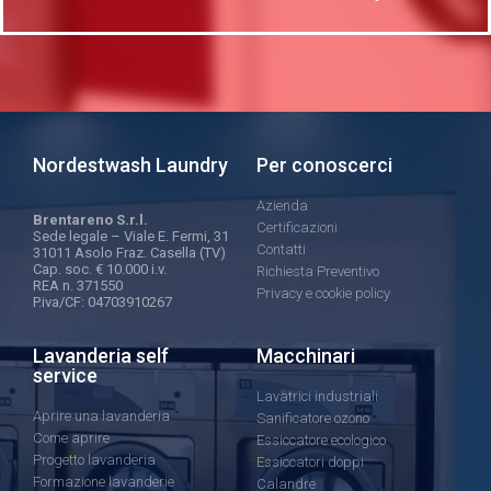
Nordestwash Laundry
Per conoscerci
Azienda
Brentareno S.r.l.
Certificazioni
Sede legale – Viale E. Fermi, 31
Contatti
31011 Asolo Fraz. Casella (TV)
Cap. soc. € 10.000 i.v.
Richiesta Preventivo
REA n. 371550
Privacy e cookie policy
P.iva/CF: 04703910267
Lavanderia self
Macchinari
service
Lavatrici industriali
Aprire una lavanderia
Sanificatore ozono
Come aprire
Essiccatore ecologico
Progetto lavanderia
Essiccatori doppi
Formazione lavanderie
Calandre