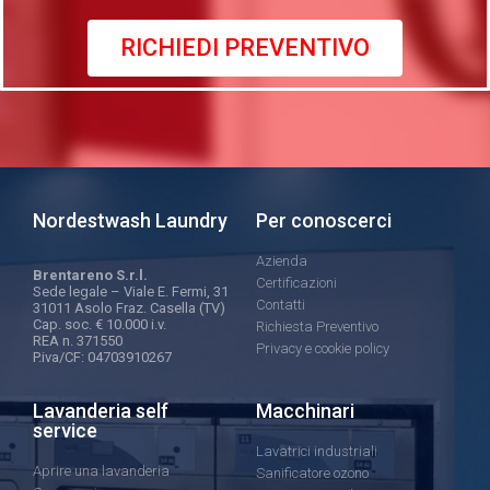
RICHIEDI PREVENTIVO
Nordestwash Laundry
Per conoscerci
Azienda
Brentareno S.r.l.
Certificazioni
Sede legale – Viale E. Fermi, 31
Contatti
31011 Asolo Fraz. Casella (TV)
Cap. soc. € 10.000 i.v.
Richiesta Preventivo
REA n. 371550
Privacy e cookie policy
P.iva/CF: 04703910267
Lavanderia self
Macchinari
service
Lavatrici industriali
Aprire una lavanderia
Sanificatore ozono