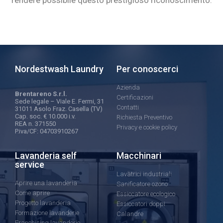
rendere possibile questo prestigioso riconoscimento.
Nordestwash Laundry
Per conoscerci
Azienda
Brentareno S.r.l.
Certificazioni
Sede legale – Viale E. Fermi, 31
Contatti
31011 Asolo Fraz. Casella (TV)
Cap. soc. € 10.000 i.v.
Richiesta Preventivo
REA n. 371550
Privacy e cookie policy
P.iva/CF: 04703910267
Lavanderia self
Macchinari
service
Lavatrici industriali
Aprire una lavanderia
Sanificatore ozono
Come aprire
Essiccatore ecologico
Progetto lavanderia
Essiccatori doppi
Formazione lavanderie
Calandre
Franchising lavanderie