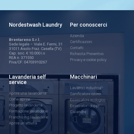
Nordestwash Laundry
Per conoscerci
Azienda
Brentareno S.r.l.
Certificazioni
Sede legale – Viale E. Fermi, 31
Contatti
31011 Asolo Fraz. Casella (TV)
Cap. soc. € 10.000 i.v.
Richiesta Preventivo
REA n. 371550
Privacy e cookie policy
P.iva/CF: 04703910267
Lavanderia self
Macchinari
service
Lavatrici industriali
Aprire una lavanderia
Sanificatore ozono
Come aprire
Essiccatore ecologico
Progetto lavanderia
Essiccatori doppi
Formazione lavanderie
Calandre
Franchising lavanderie
Aprire un'attività